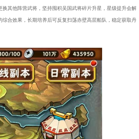
更换其他阵营武将，坚持囤积吴国武将碎片升星，星级提升会解
的综合效果，长期培养后可反复扫荡赤壁高层船队，稳定获取丹