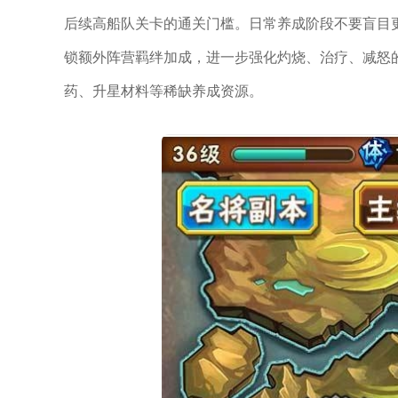
后续高船队关卡的通关门槛。日常养成阶段不要盲目
锁额外阵营羁绊加成，进一步强化灼烧、治疗、减怒
药、升星材料等稀缺养成资源。