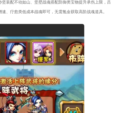
孙坚装配不动如山、坚壁战魂搭配防御类宝物提升承伤上限，吕
增速、疗愈类低成本战魂即可，无需氪金获取高阶战魂道具。