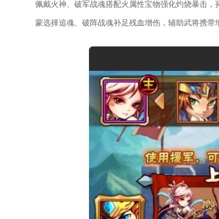
佩戴火神、破军战魂搭配火属性宝物强化灼烧暴击，
蒙选择追魂、破阵战魂补足残血增伤，辅助武将携带