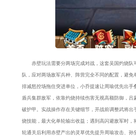
赤壁玩法需要分两场完成对战，这套吴国灼烧队
队，应对两场敌军兵种、阵营完全不同的配置，避免
排减怒控场拖住突进单位，小乔提速让周瑜优先出手
盾兵集群敌军，依靠灼烧持续伤害无视高额防御，吕
破护甲。实战操作存在关键细节，开战前调整武将出
烧技能，最大化单轮输出收益；遇到高闪避敌军时，
轮通关后利用赤壁产出的灵草优先提升周瑜攻击、孙