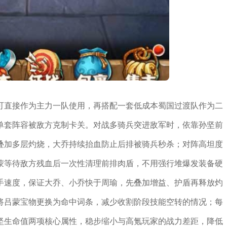
可直接作为主力一队使用，再搭配一套低成本蜀国过渡队作为二
单套阵容被敌方克制卡关。对战多骑兵突进敌军时，依靠孙坚前
叠加多层灼烧，大乔持续抬血防止后排被骑兵秒杀；对阵高坦度
蒙等待敌方残血后一次性清理前排肉盾，不用强行堆爆发装备硬
手速度，保证大乔、小乔快于周瑜，先叠加增益、护盾再释放灼
将吕蒙宝物更换为命中词条，减少收割阶段技能空转的情况；每
坚生命值两项核心属性，稳步缩小与高氪玩家的战力差距，降低