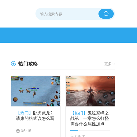
热门攻略
更多->
【热门】
卧虎藏龙2
【热门】
鬼泣巅峰之
请柬的格式该怎么写
战第十一章怎么打怪
需要什么属性加点
06-15
08-01