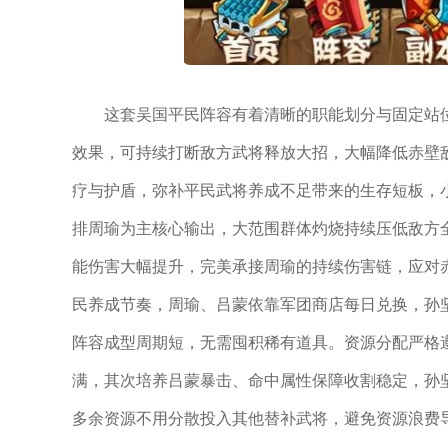
这套吴国平民阵容有着清晰的职能划分与固定站
效果，可持续打断敌方武将释放大招，大幅降低赤壁
疗与护盾，弥补平民武将养成不足带来的生存短板，
排周瑜为主核心输出，大范围群体灼烧持续压低敌方
能伤害大幅提升，完美承接周瑜的持续伤害链，应对
民养成节奏，周瑜、吕蒙依靠军团商店每日兑换，孙
阵容成型周期短，无需囤积稀有道具。资源分配严格
满，其次培养吕蒙暴击、命中属性保障收割稳定，孙
多余资源不用分散投入其他替补武将，避免资源浪费