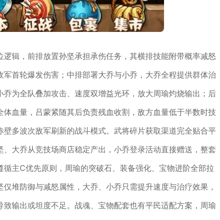
位逻辑，前排放置孙坚承担承伤任务，其横排技能附带概率减怒
敌军首轮爆发伤害；中排部署大乔与小乔，大乔全程提供群体治
小乔为全队叠加攻击、速度双增益光环，放大周瑜灼烧输出；后
全体血量，吕蒙紧随其后负责残血收割，敌方血量低于半数时技
赤壁多波次敌军刷新的战斗模式。武将碎片获取渠道完全贴合平
坚、大乔从竞技场商店稳定产出，小乔登录活动直接赠送，整套
遵循主C优先原则，周瑜的突破石、装备强化、宝物进阶全部拉
坚仅堆防御与减怒属性，大乔、小乔只需提升速度与治疗效果，
导致输出或坦度不足。战魂、宝物配套也有平民适配方案，周瑜