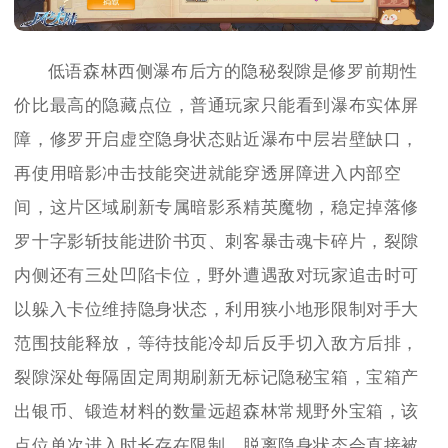
低语森林西侧瀑布后方的隐秘裂隙是修罗前期性
价比最高的隐藏点位，普通玩家只能看到瀑布实体屏
障，修罗开启虚空隐身状态贴近瀑布中层岩壁缺口，
再使用暗影冲击技能突进就能穿透屏障进入内部空
间，这片区域刷新专属暗影系精英魔物，稳定掉落修
罗十字影斩技能进阶书页、刺客暴击魂卡碎片，裂隙
内侧还有三处凹陷卡位，野外遭遇敌对玩家追击时可
以躲入卡位维持隐身状态，利用狭小地形限制对手大
范围技能释放，等待技能冷却后反手切入敌方后排，
裂隙深处每隔固定周期刷新无标记隐秘宝箱，宝箱产
出银币、锻造材料的数量远超森林常规野外宝箱，该
点位单次进入时长存在限制，脱离隐身状态会直接被