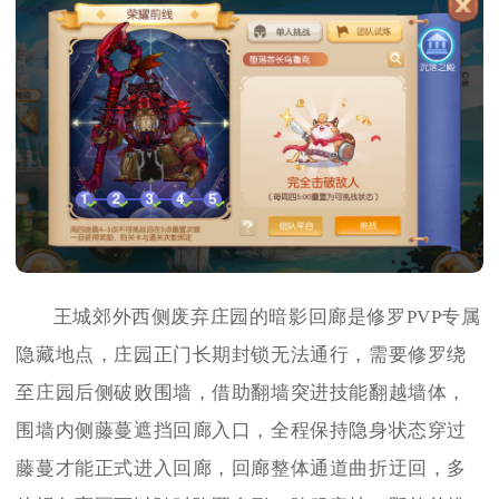
王城郊外西侧废弃庄园的暗影回廊是修罗PVP专属
隐藏地点，庄园正门长期封锁无法通行，需要修罗绕
至庄园后侧破败围墙，借助翻墙突进技能翻越墙体，
围墙内侧藤蔓遮挡回廊入口，全程保持隐身状态穿过
藤蔓才能正式进入回廊，回廊整体通道曲折迂回，多