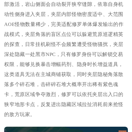
部激活，岩山侧面会自动裂开狭窄缝隙，依靠自身机
动性侧身进入夹层，夹层内部怪物密度适中、大范围
AOE怪物数量稀少，完美适配修罗单体爆发输出的作
战模式，夹层角落的盲区点位可以躲避荒原巡逻精英
的探查，日常挂机刷怪不会频繁遭受怪物骚扰，夹层
深处隐藏一处黑市NPC，只有修罗身份可以解锁交易
权限，能够兑换暴击增幅药剂、隐身时长增益道具，
这类道具无法在主城商铺获取，同时夹层隐秘角落散
落多个碎石堆，击碎碎石堆大概率开出稀有紫色魂
卡，荒原区域争夺激烈，修罗可以依托夹层出入口的
狭窄地形卡点，反复进出隐藏区域拉扯消耗前来抢怪
的敌方玩家。