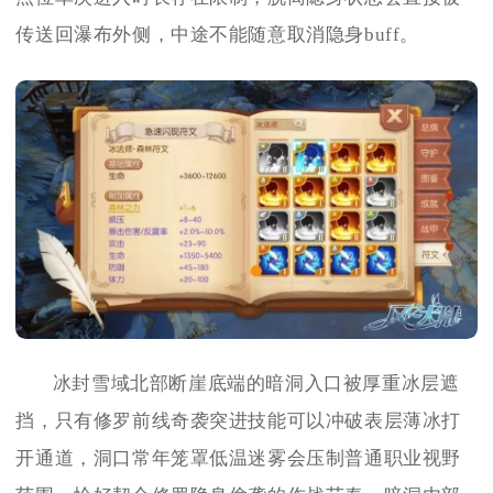
传送回瀑布外侧，中途不能随意取消隐身buff。
冰封雪域北部断崖底端的暗洞入口被厚重冰层遮
挡，只有修罗前线奇袭突进技能可以冲破表层薄冰打
开通道，洞口常年笼罩低温迷雾会压制普通职业视野