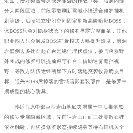
范围，恰好契合修罗隐身偷袭的作战节奏，暗洞内部
分为两段区域，前段零散刷新雪域小怪适合修罗挂机
刷等级，后段独立密闭空间固定刷新高阶暗影BOSS，
该BOSS只会对隐身状态下的修罗显露完整血条，其他
职业闯入只会触发BOSS狂暴模式大幅提升难度，暗洞
岩壁侧边多处凸起石台是绝佳埋伏点位，参与跨服野
外团战的修罗可以提前蹲守石台，借助迷雾遮挡视
野，等敌方队伍途经断崖下方时落地突袭收割脆皮目
标，通关BOSS后掉落的雪域暗影套装部件，是修罗中
期成型的核心防具。
沙砾荒原中部巨型岩山地底夹层属于中后期解锁
的修罗专属隐藏区域，先前往岩山正面三处零散石碑
依次触碰，再切换修罗形态持续隐身等待石碑机关全