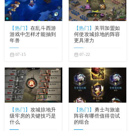
【热门】
在乱斗西游
【热门】
关羽加盟如
游戏中怎样才能抽到
何使攻城掠地的阵容
年兽
更具潜力
07-15
07-22
【热门】
攻城掠地升
【热门】
勇士与旅途
级牢房的关键技巧是
阵容有哪些值得尝试
什么
的组合