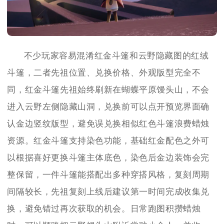
不少玩家容易混淆红金斗篷和云野隐藏图的红绒
斗篷，二者先祖位置、兑换价格、外观版型完全不
同，红金斗篷先祖始终刷新在蝴蝶平原馒头山，不会
进入云野左侧隐藏山洞，兑换前可以点开预览界面确
认金边竖纹版型，避免误兑换相似红色斗篷浪费蜡烛
资源。红金斗篷支持染色功能，基础红金配色之外可
以根据喜好更换斗篷主体底色，染色后金边装饰会完
整保留，一件斗篷能搭配出多种穿搭风格，复刻周期
间隔较长，先祖复刻上线后建议第一时间完成收集兑
换，避免错过再次获取的机会。日常跑图积攒蜡烛