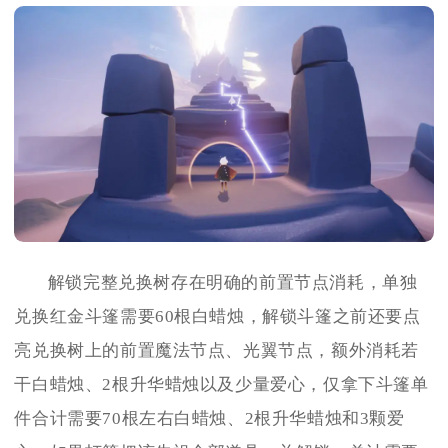
解锁完整兑换树存在明确的前置节点消耗，单独
兑换红金斗篷需要60根白蜡烛，解锁斗篷之前还要点
亮兑换树上的前置魔法节点、光翼节点，额外消耗若
干白蜡烛、2根升华蜡烛以及少量爱心，仅拿下斗篷单
件合计需要70根左右白蜡烛、2根升华蜡烛和3颗爱