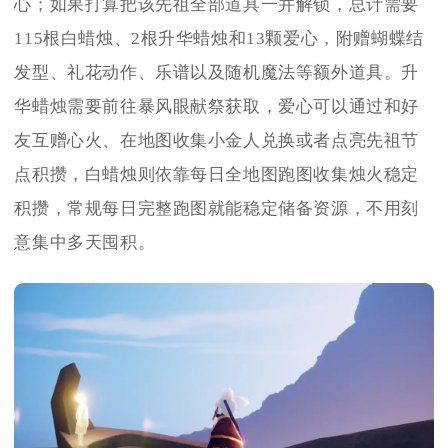
心；如果打算把该先祖全部道具一并解锁，总计需要
115根白蜡烛、2根升华蜡烛和13颗爱心，附赠蝴蝶结
发型、礼花动作、乐谱以及随机魔法等额外道具。升
华蜡烛需要前往暴风眼献祭获取，爱心可以通过和好
友互赠心火、在地图收集小金人兑换或者点亮先祖节
点积攒，白蜡烛则依靠每日全地图跑图收集烛火稳定
积攒，常规每日完整跑图就能稳定储备资源，不用刻
意集中多天囤积。