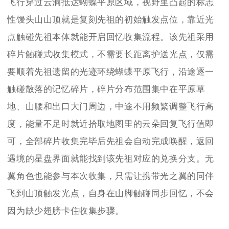
飞行穿过云洞抵达蝴蝶平原区域，视野里凸起的标志
性馒头山山顶就是复刻先祖的初始触发点位，靠近光
点触碰先祖本体就能开启回忆收集流程。该先祖采用
碎片触碰式收集模式，不需要长距离护送光点，仅需
要顺着先祖遗留的光迹环绕蝴蝶平原飞行，沿途逐一
触碰散落的记忆碎片，碎片分布范围集中在平原草
地、山腰和出口大门周边，中途不用频繁调整飞行高
度，能量不足时就近拾取地图里的云朵回复飞行值即
可，全部碎片收集完毕后先祖会自动完成唤醒，返回
遇境的星盘界面就能找到该先祖对应的兑换分支。无
翼角色也能参与本次收集，只需让携带光之翼的同伴
飞到山顶触发光点，自身在山脚触碰同步回忆，不会
因为缺少翅膀卡住收集步骤。