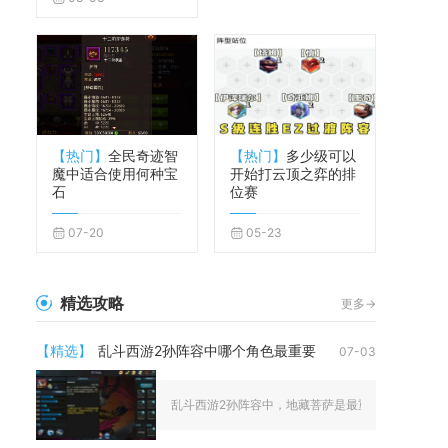
【热门】
全民奇迹智
【热门】
多少级可以
魔中适合使用何种宝
开始打云顶之弈的排
石
位赛
07-20
05-23
精选攻略
更多->
【精选】
乱斗西游2孙阵容中哪个角色最重要
07-03
乱斗西游2孙阵容中，地藏菩萨是最重要的角色，没有之