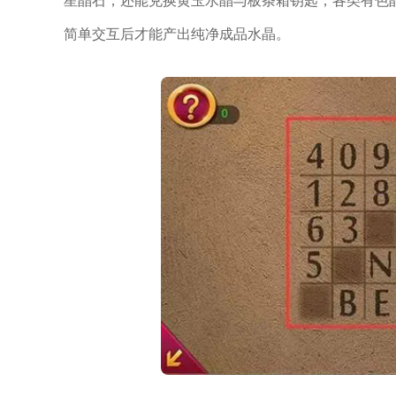
星晶石，还能兑换黄玉水晶与板条箱钥匙，各类有色
简单交互后才能产出纯净成品水晶。