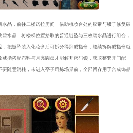
碧水晶，前往二楼诺拉房间，借助梳妆台处的胶带与镊子修复破
枚碧水晶，将楼梯位置拾取的普通链坠与三枚碧水晶进行组合，
品，把链坠装入化妆盒后可拆分得到戒指盒，继续拆解戒指盒就
枚戒指搭配布料与月亮圆盘才能解开密码锁，获取整套开门配
不要随意消耗，未进入亭子熔炼场景前，全部留存用于合成饰品