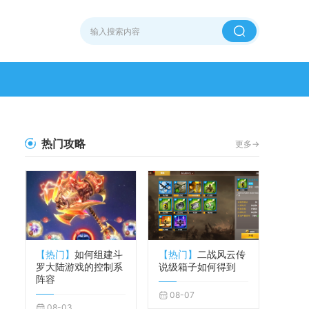
热门攻略
更多->
【热门】
如何组建斗
【热门】
二战风云传
罗大陆游戏的控制系
说级箱子如何得到
阵容
08-07
08-03