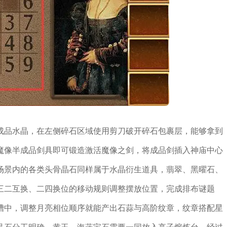
成品水晶，在左侧碎石区域使用剪刀破开碎石包裹层，能够拿到
魔像半成品剑具即可锻造激活魔像之剑，将成品剑插入神庙中心
场景内的各类头骨晶石同样属于水晶衍生道具，翡翠、黑曜石、
三二互换、二四换位的移动规则调整摆放位置，完成排布谜题
槽中，调整月亮相位顺序就能产出石蒜与高阶纹章，纹章搭配星