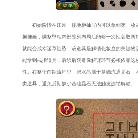
初始阶段在庄园一楼地柜抽屉内可以拿到第一枚
损挂画，调整壁柜内部陈列布局后能够一次性获取两
就能合成幸运草链坠，该道具是解锁化妆盒的关键物
能拿到戒指道具，后续后院雕像解谜环节必须依靠这
件。在整个前期流程里，碧水晶属于基础流通晶石，
类道具，避免后期缺少基础晶石无法触发连锁解谜。