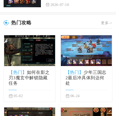
2026-07-10
热门攻略
更多->
【热门】
如何在影之
【热门】
少年三国志
刃3魔玄中解锁隐藏
2最后冲具体到达何
任务
处
05-02
06-24