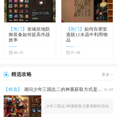
【热门】
攻城掠地防
【热门】
如何在密室
御装备如何提高作战
逃脱12水晶中利用物
效率
品
06-29
07-08
精选攻略
更多->
【精选】
请问少年三国志二的神翼获取方式是什么
05-08
少年三国志2神翼获取主要靠限时活动、商店