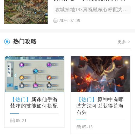
攻城掠地193真祝融核心标配为极烛龙套装，战车搭配喷火车，御...
2026-07-09
热门攻略
更多->
【热门】
新诛仙手游
【热门】
原神中有哪
梵咋的技能如何搭配
些方法可以获得荒海
石头
05-21
05-13