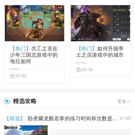
【热门】
共工之灵在
【热门】
如何升级率
少年三国志游戏中的
土之滨游戏中的城市
地位如何
05-30
07-05
精选攻略
更多->
【精选】
卧虎藏龙般若掌的练习时间和次数是多少
07-09