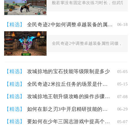
般若掌没有固定单次练习时长，但武学每层
【精选】
全民奇迹2中如何调整卓越装备的属性词缀
06-18
全民奇迹2中调整卓越装备属性词缀，核心是
【精选】
攻城掠地的宝石技能等级限制是多少
05-05
【精选】
全民奇迹2米拉丘任务的场景是什么样的
05-15
【精选】
攻城掠地王朝升级攻略的操作步骤是什么
07-08
【精选】
如何在影之刃3中开启精研技能的成就
06-29
【精选】
要如何在少年三国志游戏中提高个人战力
05-07