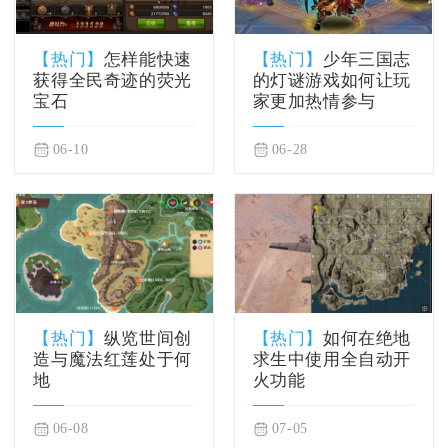
【热门】
怎样能快速
【热门】
少年三国志
获得全民奇迹的荧光
的灯谜游戏如何让玩
宝石
家更加热情参与
06-10
06-28
【热门】
纵览世间创
【热门】
如何在绝地
造与魔法红莲处于何
求生中使用全自动开
地
火功能
06-08
07-05