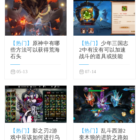
【热门】
原神中有哪
【热门】
少年三国志
些方法可以获得荒海
2中有没有可以加速
石头
战斗的道具或技能
05-13
07-14
【热门】
影之刃2游
【热门】
乱斗西游2
戏中应该如何进行乌
奎木狼的进阶之路如