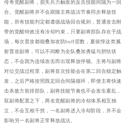
传奇觉醒副将，损失兵力触发的反击技能间隔为一回
合。觉醒副将并不会跟随主将战法节奏同步释放技
能，所有技能判定都遵循战场回合规则，普通攻击附
带的觉醒特效没有冷却约束，只要副将部队存在于战
场，每次普攻都能叠加攻防buff层数，夏侯惇这类溅
射普攻副将，可以不间断为全队叠加勇猛与胆怯状
态，不会因为连续攻击而出现释放停顿。主将与副将
对位交战过程里，副将首次技能会在第二回合稳定触
发，之后严格按照既定回合间隔循环，即便主将快速
击杀敌方前排部队，副将技能节奏也不会发生紊乱，
双副将配置之下，两名觉醒副将的冷却体系相互独
立，不会互相干扰，一名副将进入冷却阶段，并不会
影响另一名副将正常释放战法。