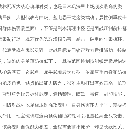
战标配五大核心魂师种类，也是日常玩法里出场频次最高的类
魂居多，典型代表有白虎、蓝电霸王龙这类武魂，属性侧重攻击
围群体伤害覆盖面广，不管是副本清理小怪还是团战压制前排都
续限制行动，魂环优先选取增幅伤害、暴击、破甲的年限魂环。
，代表武魂有鬼影灵猫，对战目标专门锁定敌方后排辅助、控制
割，缺陷肉身单薄防御低下，一旦被范围控制技能锁定极易快速
队护盾基石，玄武龟、犀牛武魂最为典型，依靠厚重肉身和防御
内脆皮角色，缺点输出能力匮乏，很难主动打出有效击杀，长期
，蓝银草为经典标杆武魂，囊括禁锢、眩晕、减速、封印技能，
，同级对战可以越级压制强攻魂师，自身伤害能力平平，需要搭
大作用，七宝琉璃塔这类顶尖辅助武魂可以批量拉高全队攻击、
，该类魂师自保能力极差，全程需要前排掩护，却是长线闯关、