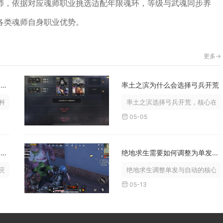
师，依据对应魂师职业挑选适配年限魂环，等级与武魂同步养
各类魂师自身职业优势。
更多->
想要获得卧虎藏龙贾克斯该如何操作
率土之滨为什么会选择弓兵开荒
可行路径：拥有原版皮肤可免费领取...
率土之滨选择弓兵开荒，核心在于
05-05
卧虎藏龙的柔伤对于身体的柔韧度有何要求
绝地求生需要如何调整为单发自动
整伤害闭环，角色柔韧度最低需要达...
绝地求生调整单发与自动的核心是
05-13