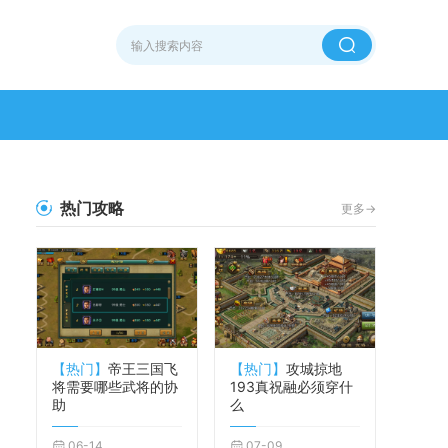
热门攻略
更多->
【热门】
帝王三国飞
【热门】
攻城掠地
将需要哪些武将的协
193真祝融必须穿什
助
么
06-14
07-09