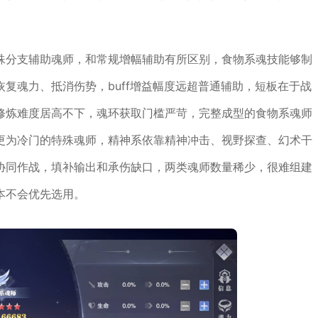
殊分支辅助魂师，和常规增幅辅助有所区别，食物系魂技能够制
复魂力、抵消伤势，buff增益幅度远超普通辅助，短板在于战
修炼难度居高不下，魂环获取门槛严苛，完整成型的食物系魂师
更为冷门的特殊魂师，精神系依靠精神冲击、视野探查、幻术干
协同作战，填补输出和承伤缺口，两类魂师数量稀少，很难组建
本不会优先选用。