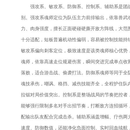
强攻系、敏攻系、防御系、控制系、辅助系是团
别。强攻系魂师定位为队伍主力前排输出，依靠兽武
力、肉身强度，擅长正面硬碰硬撕开敌方阵线，大范
十分适配，短板普遍机动性偏弱，容易被控制技能持
敏攻系偏向刺客定位，极致速度是该类魂师核心优势
魂师，依靠高速走位规避伤害，瞬间突进完成单点收
落败，适合游击战、偷袭打法。防御系魂师等同于全
魂技承伤，嘲讽、格挡、减伤技能齐全，全程护住队
拉锯对局价值突出。控制系是整场战局的节奏把控者
能够强行限制多名对手出招节奏，打断敌方连招循环
配输出队友配合完成击杀。辅助系涵盖增幅、疗伤两
速度、防御数值，还能净化负面控制、实时回血续航