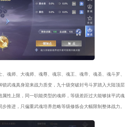
士、魂师、大魂师、魂尊、魂宗、魂王、魂帝、魂圣、魂斗罗、
解锁武魂真身迎来战力质变，九十级突破封号斗罗踏入大陆顶层
础属性上限，同一职能类型的魂师，等级差距过大能够抹平武魂
同步推进，只偏重武魂培养忽略等级修炼会大幅限制整体战力。