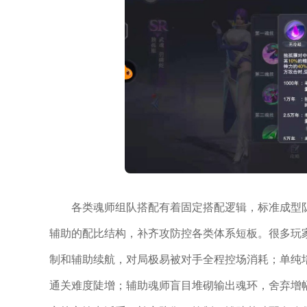
各类魂师组队搭配有着固定搭配逻辑，标准成型
辅助的配比结构，补齐攻防控各类体系短板。很多玩
制和辅助续航，对局极易被对手全程控场消耗；单纯
通关难度陡增；辅助魂师盲目堆砌输出魂环，舍弃增