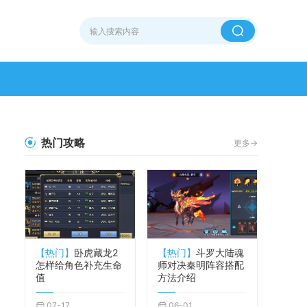
热门攻略
更多->
【热门】
卧虎藏龙2
【热门】
斗罗大陆魂
怎样给角色补充生命
师对决秦明阵容搭配
值
方法介绍
07-17
06-01