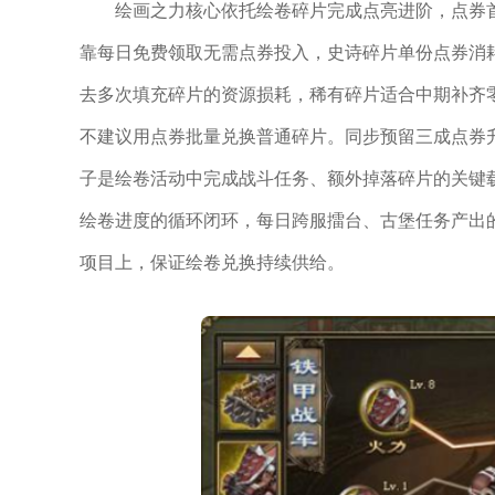
绘画之力核心依托绘卷碎片完成点亮进阶，点券
靠每日免费领取无需点券投入，史诗碎片单份点券消耗
去多次填充碎片的资源损耗，稀有碎片适合中期补齐
不建议用点券批量兑换普通碎片。同步预留三成点券
子是绘卷活动中完成战斗任务、额外掉落碎片的关键
绘卷进度的循环闭环，每日跨服擂台、古堡任务产出
项目上，保证绘卷兑换持续供给。