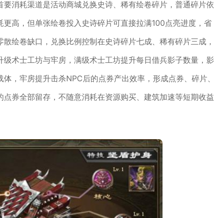
首要消耗渠道是活动商城兑换史诗、稀有绘卷碎片，普通碎片依
更高，但单张绘卷投入史诗碎片可直接拉满100点亮进度，省
零散绘卷缺口，兑换比例控制在史诗碎片七成、稀有碎片三成，
升级术士工坊与牢房，满级术士工坊提升每日借兵影子数量，影
载体，牢房提升击杀NPC后的点券产出效率，形成点券、碎片、
的点券全部留存，不随意消耗在资源购买、建筑加速等短期收益