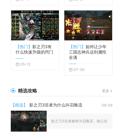
【热门】
影之刃3有
【热门】
如何让少年
什么快速升级的窍门
三国志神兵达到属性
全满
05-12
07-30
精选攻略
更多->
【精选】
影之刃3弦者为什么叫召唤流
06-06
影之刃3弦者被称为召唤流，核心在于其转职圣音后，能