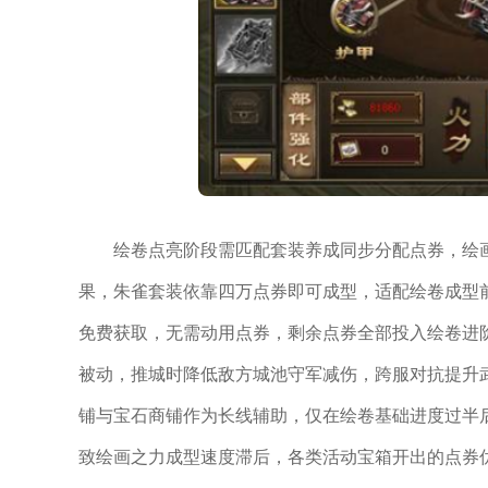
绘卷点亮阶段需匹配套装养成同步分配点券，绘
果，朱雀套装依靠四万点券即可成型，适配绘卷成型
免费获取，无需动用点券，剩余点券全部投入绘卷进
被动，推城时降低敌方城池守军减伤，跨服对抗提升
铺与宝石商铺作为长线辅助，仅在绘卷基础进度过半
致绘画之力成型速度滞后，各类活动宝箱开出的点券