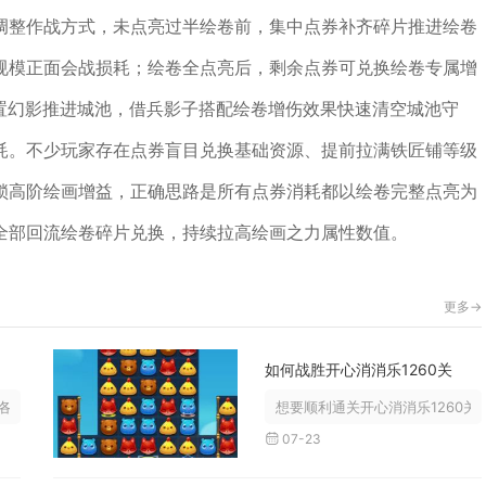
调整作战方式，未点亮过半绘卷前，集中点券补齐碎片推进绘卷
规模正面会战损耗；绘卷全点亮后，剩余点券可兑换绘卷专属增
布置幻影推进城池，借兵影子搭配绘卷增伤效果快速清空城池守
耗。不少玩家存在点券盲目兑换基础资源、提前拉满铁匠铺等级
锁高阶绘画增益，正确思路是所有点券消耗都以绘卷完整点亮为
全部回流绘卷碎片兑换，持续拉高绘画之力属性数值。
更多->
如何战胜开心消消乐1260关
类群组，主要分为游戏内置军团群组...
想要顺利通关开心消消乐1260关
07-23