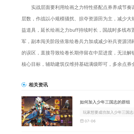
实战层面要利用绘画之力特性搭配点券养成节奏
层数，作战以小规模骚扰、掠夺资源田为主，减少大
益道具，延长绘画之力buff持续时长，国战时多线
军，副本闯关阶段依靠绘卷兵力加成减少补兵资源消
的误区，直接导致绘卷长期停留在中层进度，无法解
核心目标，辅助建筑仅维持基础满级即可，多余点券
相关资讯
如何加入少年三国志的群组
玩家想要成功加入少年三国志各
07-06