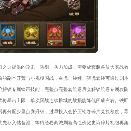
画之力提供的攻击、防御、兵力加成，需要成套装备放大实战效
前的副本开荒与小规模国战，白虎、鲮鲤、驱虎套装可通过剧本
阶解锁专属绘画技能，完整点亮整套绘卷后会解锁绘卷专属攻防
武将暴击上限，单次国战连续推城的战损能降低四成左右。铁匠
后再分配少量点券升级，过早投入会挤压绘卷碎片兑换额度，导
优先存入储备池，等待绘卷商城刷新高性价比史诗碎片礼包再集