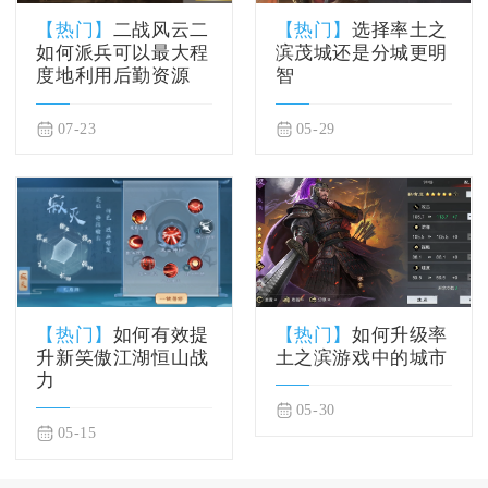
【热门】
二战风云二
【热门】
选择率土之
如何派兵可以最大程
滨茂城还是分城更明
度地利用后勤资源
智
07-23
05-29
【热门】
如何有效提
【热门】
如何升级率
升新笑傲江湖恒山战
土之滨游戏中的城市
力
05-30
05-15