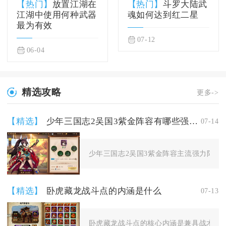
【热门】
放置江湖在
【热门】
斗罗大陆武
江湖中使用何种武器
魂如何达到红二星
最为有效
07-12
06-04
精选攻略
更多->
【精选】
少年三国志2吴国3紫金阵容有哪些强力阵法推荐
07-14
少年三国志2吴国3紫金阵容主流强力阵法分
【精选】
卧虎藏龙战斗点的内涵是什么
07-13
卧虎藏龙战斗点的核心内涵是兼具战术博弈