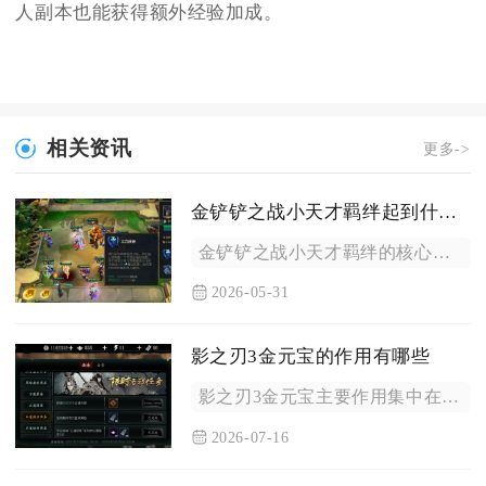
人副本也能获得额外经验加成。
相关资讯
更多->
金铲铲之战小天才羁绊起到什么作用
金铲铲之战小天才羁绊的核心作用是每回合随机生成限时改装武器，...
2026-05-31
影之刃3金元宝的作用有哪些
影之刃3金元宝主要作用集中在日常资源补给、心法获取养成、副本...
2026-07-16