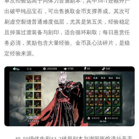
单次经验远高于同体力普通副本，其中38-1还额外产
出破甲纯品宝石，可出售换取金币支撑养成。其次可
刷虚空裂缝普通难度低层，尤其是第五关，经验稳定
且掉落过渡装备与刻印，适合循环刷取；每日悬赏任
务必清，奖励包含大量经验、金币及心法碎片，是稳
定经验来源。
40-50级优先刷43-2破局副本与谢园医馆遗址高手