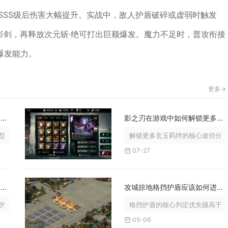
SSS级后伤害大幅提升。实战中，敌人护盾破碎或虚弱时触发
幻影剑，再释放次元斩·绝可打出巨额爆发。魔力不足时，普攻衔接
爆发能力。
更多->
攻城掠地诸葛亮如何战胜众多对手称为至尊
影之刃在游戏中如何解锁更多的玄玉羁绊
装备搭配、适配阵容体系与分流派对...
解锁更多玄玉羁绊的核心途径分为
07-27
少年三国志零流派破甲篇中布阵的理论依据是什么
攻城掠地格挡护盾应该如何进行测试验证
理论依据分为四层核心逻辑，分别是...
格挡护盾的核心判定优先级高于常
05-06