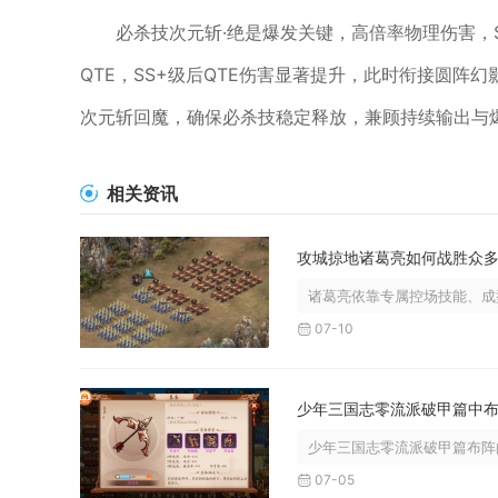
必杀技次元斩·绝是爆发关键，高倍率物理伤害，
QTE，SS+级后QTE伤害显著提升，此时衔接圆阵
次元斩回魔，确保必杀技稳定释放，兼顾持续输出与
相关资讯
诸葛亮依靠专属控场技能、成型
07-10
少年三国志零流派破甲篇布阵的
07-05