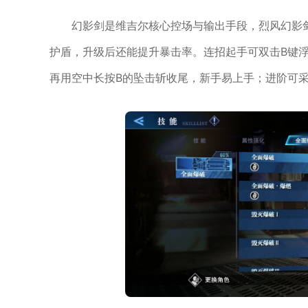
幻影剑是维吉尔核心控场与输出手段，烈风幻影
护盾，升级后还能提升暴击率。连招起手可双击B键浮
再用空中长按B的坠击斩收尾，新手易上手；进阶可采