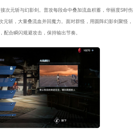
衔接次元斩与幻影剑。普攻每段命中叠加流血积蓄，华丽度S时伤
美次元斩，大量叠流血并回魔力。面对群怪，用圆阵幻影剑聚怪，
环，配合瞬闪规避攻击，保持输出节奏。