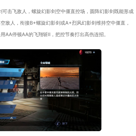
剑可击飞敌人，螺旋幻影剑空中僵直控场，圆阵幻影剑既能形成
空敌人，衔接B+螺旋幻影剑或A+烈风幻影剑维持空中僵直，
用AA停顿AA的飞翔斩Ⅱ，把控节奏打出高伤连招。