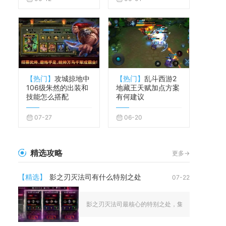
【热门】
攻城掠地中
【热门】
乱斗西游2
106级朱然的出装和
地藏王天赋加点方案
技能怎么搭配
有何建议
07-27
06-20
精选攻略
更多->
【精选】
影之刃灭法司有什么特别之处
07-22
影之刃灭法司最核心的特别之处，集中在专属战斗资源