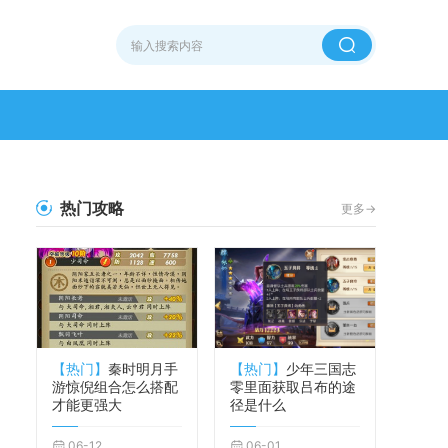
热门攻略
更多->
【热门】
秦时明月手
【热门】
少年三国志
游惊倪组合怎么搭配
零里面获取吕布的途
才能更强大
径是什么
06-12
06-01