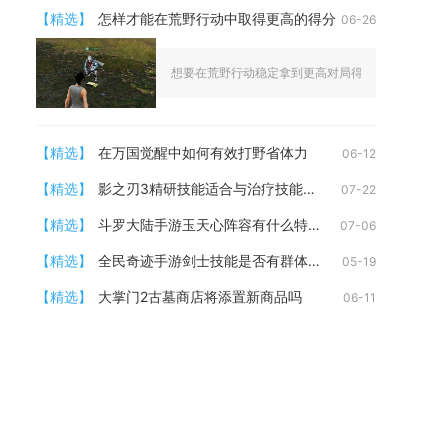
【精选】
怎样才能在荒野行动中取得更高的得分
06-26
想要在荒野行动稳定拿到更高对局得分，核心是兼顾长
【精选】
在万国觉醒中如何有效打野省体力
06-12
【精选】
影之刃3精研技能适合与治疗技能搭配吗
07-22
【精选】
斗罗大陆手游玉天心阵容有什么特点
07-06
【精选】
全民奇迹手游剑士技能是否有群体攻击能力
05-19
【精选】
大掌门2古墓商店将添置新商品吗
06-11