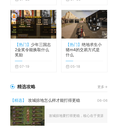
【热门】
少年三国志
【热门】
绝地求生小
2金奖令能换取什么
猪m4的交易方式是
奖励
什么
07-19
05-18
精选攻略
更多->
【精选】
攻城掠地怎么样才能打得更稳
06-06
攻城掠地要打得更稳，核心在于资源稳、阵容稳、战术