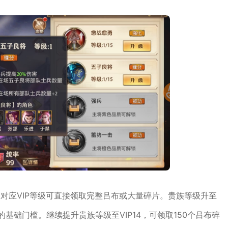
到对应VIP等级可直接领取完整吕布或大量碎片。贵族等级升至
基础门槛。继续提升贵族等级至VIP14，可领取150个吕布碎