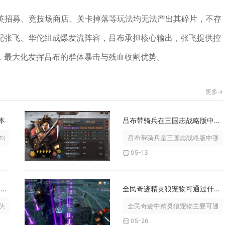
精英招募、竞技场商店、关卡掉落等玩法均无法产出其碎片，不存
配张飞、华佗组成爆发流阵容，吕布承担核心输出，张飞提供控
，最大化发挥吕布的群体暴击与残血收割优势。
更多->
本
吕布带骑兵在三国志战略版中的表现如何
依次为主线剧情副本、昼夜空间资源...
吕布带骑兵是三国志战略版中强度
05-13
秦时明月手游惊倪组合怎么搭配才能更强大
全民奇迹精灵狼宠物可通过什么方式获得
惊鲵+田言+逍遥子+扶苏+典庆，...
全民奇迹中精灵狼宠物主要可通过
05-26