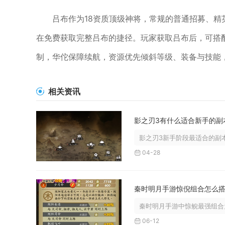
吕布作为18资质顶级神将，常规的普通招募、
在免费获取完整吕布的捷径。玩家获取吕布后，可搭
制，华佗保障续航，资源优先倾斜等级、装备与技能
相关资讯
影之刃3有什么适合新手的副
影之刃3新手阶段最适合的副本
04-28
秦时明月手游中惊鲵最强组合为
06-12