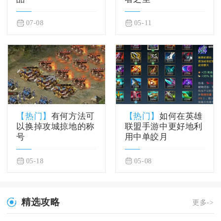
07-08
05-11
【热门】
有何方法可
【热门】
如何在英雄
以换掉攻城掠地的称
联盟手游中更好地利
号
用中单皎月
05-18
05-08
精选攻略
更多->