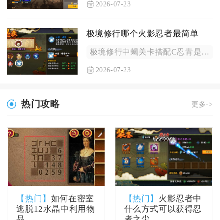
2026-07-23
极境修行哪个火影忍者最简单
极境修行中蝎关卡搭配C忍青是全活动通关难度最低的组合，无需高...
2026-07-23
热门攻略
更多->
【热门】
如何在密室
【热门】
火影忍者中
逃脱12水晶中利用物
什么方式可以获得忍
品
者之尘