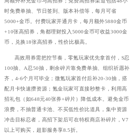
周额外补充金币与高招券；免费高招券渠道包括48小
时免费单抽、节日签到、版本补偿等，每月可省
5000+金币。付费玩家开通月卡，每月额外5880金币
+10张高招券，角都理财投入5000金币可收益3000金
币，兑换18张高招券，性价比极高。
高效用券需把控节奏，零氪玩家优先拿首付，S忍
100抽、A忍50抽，剩余碎片靠免费单抽、组织祈愿补
齐，4-6个月可毕业；微氪玩家首付后补20-30抽，搭
配月卡快速攒资源；氪金玩家可直接秒整卡，利用高
招礼包（如648元40张券+碎片）降低成本。避免金币
浪费，不抽普通卡池、不买低性价比道具，集中资源
冲击目标忍者，高招下架后可在特权商店补碎片，V7
以上可购买，超影服务享8.5折。