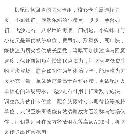
搭配海格回响的厉火卡组，核心卡牌需选择厉
火、小蜘蛛群、康沃尔郡的小精灵、嗅嗅、愈合如
初、飞沙走石、八眼巨蛛毒液、门钥匙。小蜘蛛群与
小精灵是最优献祭单位，费用低、数量多、死亡快，
能快速为厉火提供成长层数，嗅嗅可加快过牌与回魔
速度，保证前期顺利攒出10点魔力，让厉火与低费生
物同步登场。愈合如初作为单体治疗卡，能精准为厉
火补充血量，单体治疗量高于白鲜香精，更适配厉火
单核心的站场需求。飞沙走石可用于打断敌方施法、
调整敌方伙伴卡位置，配合艾薇针对卡珊德拉等威胁
单位，八眼巨蛛毒液能有效清理敌方召唤群与站场伙
伴，门钥匙则可在敌方释放烟花等高额AOE时，将厉
火传送出伤害范围。