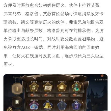
方便及时释放愈合如初奶住厉火。伙伴卡推荐艾薇、
弗雷兄弟、格洛普，艾薇首位登场可快速消除敌方卡
珊德拉、凯文等克制厉火的伙伴，弗雷兄弟能提供双
单位输出与献祭层数，格洛普则可在前排承伤，为厉
火争取更多成长时间。对战时要分散布置召唤物，避
免被敌方AOE一锅端，同时利用海格回响的回血效
果，让厉火在残血时反复回血，逐步成长为三头巨型
厉火。