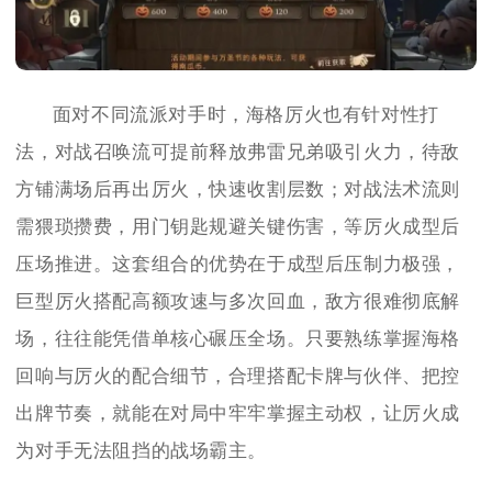
面对不同流派对手时，海格厉火也有针对性打
法，对战召唤流可提前释放弗雷兄弟吸引火力，待敌
方铺满场后再出厉火，快速收割层数；对战法术流则
需猥琐攒费，用门钥匙规避关键伤害，等厉火成型后
压场推进。这套组合的优势在于成型后压制力极强，
巨型厉火搭配高额攻速与多次回血，敌方很难彻底解
场，往往能凭借单核心碾压全场。只要熟练掌握海格
回响与厉火的配合细节，合理搭配卡牌与伙伴、把控
出牌节奏，就能在对局中牢牢掌握主动权，让厉火成
为对手无法阻挡的战场霸主。