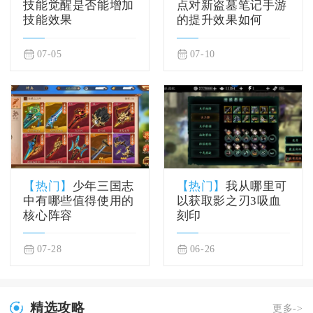
技能觉醒是否能增加
点对新盗墓笔记手游
技能效果
的提升效果如何
07-05
07-10
【热门】
少年三国志
【热门】
我从哪里可
中有哪些值得使用的
以获取影之刃3吸血
核心阵容
刻印
07-28
06-26
精选攻略
更多->