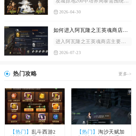
攻城掠地200中培养周泰需围绕纯肉搏核心定位，以高生存、强承...
2026-04-30
如何进入阿瓦隆之王英魂商店完成购买
进入阿瓦隆之王英魂商店主要依靠英雄面板的碎片分解入口，分解闲...
2026-07-23
热门攻略
更多->
【热门】
乱斗西游2
【热门】
淘沙天赋加