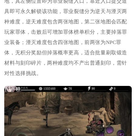
地，其左侧位置即为罪业裂缝入口，靠近入口提交道
具即可永久解锁该功能，罪业裂缝分为逆天与湮灭两
种难度，逆天难度包含两张地图，第二张地图会匹配
玩家罪体，击败后可增加罪体榜单积分，主要掉落罪
业装备；湮灭难度包含四张地图，前两张为NPC罪
体，无积分奖励但掉落概率更高，适合批量刷取锻造
材料与刻印碎片，两种难度均不产出普通刻印，需针
对性选择挑战。