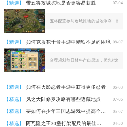
【精选】
带五将攻城掠地是否更容易获胜
07-04
五将配置参与攻城掠地的城池争夺，整体获
【精选】
如何克服花千骨手游中精铁不足的困境
08-07
合理规划每日材料产出渠道，优先把控精铁
【精选】
如何在火影忍者手游中获得更多忍者
06-03
【精选】
风之大陆修罗攻略有哪些隐藏地点
07-06
【精选】
要如何在少年三国志游戏中提高个人战力
05-07
【精选】
阿瓦隆之王30堡打架配兵的最佳编队是什么
04-30