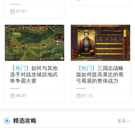
07-07
【热门】
如何与其他
【热门】
三国志战略
选手对战攻城掠地武
版如何提高黄忠的蜀
将争霸大赛
弓蜀盾的整体战力
08-07
07-15
精选攻略
更多->