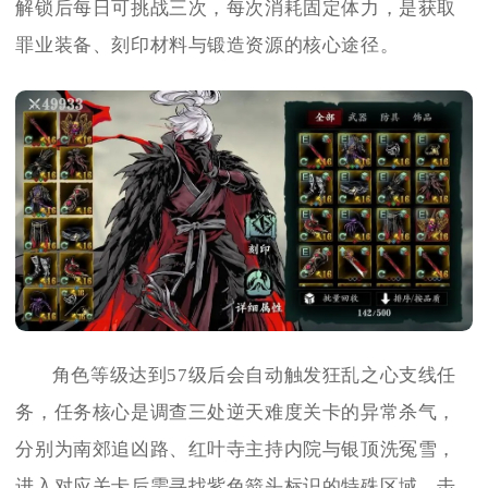
解锁后每日可挑战三次，每次消耗固定体力，是获取
罪业装备、刻印材料与锻造资源的核心途径。
角色等级达到57级后会自动触发狂乱之心支线任
务，任务核心是调查三处逆天难度关卡的异常杀气，
分别为南郊追凶路、红叶寺主持内院与银顶洗冤雪，
进入对应关卡后需寻找紫色箭头标识的特殊区域，击