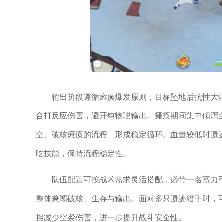
输出阶段遵循瘫痪爆发原则，目标坠地后抗性大
合打反应伤害，避开纯物理输出。瘫痪期间集中倾泻
空、破核瘫痪的流程，形成稳定循环。血量较低时遗
吃技能，保持流程稳定性。
队伍配置可按战术需求灵活搭配，必带一名蓄力
整体兼顾破核、生存与输出。面对多只遗迹猎手时，
挡减少空袭伤害，进一步提升战斗安全性。