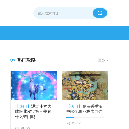
热门攻略
更多->
【热门】
通过斗罗大
【热门】
楚留香手游
陆极北秘宝第三关有
中哪个职业攻击力强
什么窍门吗
05-12
08-05