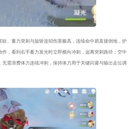
挥砍、蓄力突刺与旋斩连招伤害极高，连续命中易直接倒地，护
动作，看到右手蓄力发光时立即横向冲刺，远离突刺路径；空中
，无需浪费体力连续冲刺，保持体力用于关键闪避与输出走位调