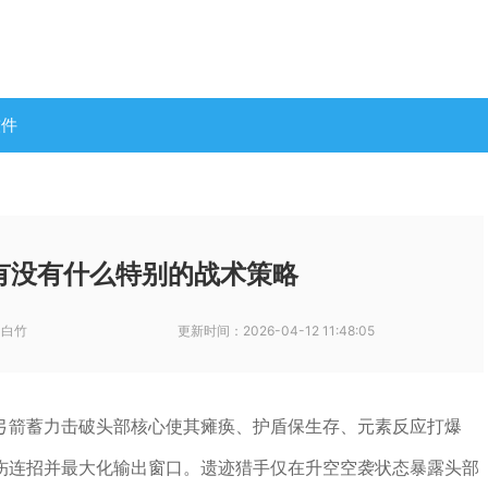
软件
有没有什么特别的战术策略
-白竹
更新时间：
2026-04-12 11:48:05
弓箭蓄力击破头部核心使其瘫痪、护盾保生存、元素反应打爆
伤连招并最大化输出窗口。遗迹猎手仅在升空空袭状态暴露头部