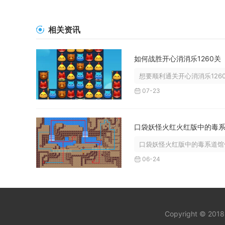
相关资讯
如何战胜开心消消乐1260关
想要顺利通关开心消消乐126
07-23
口袋妖怪火红版中的毒系道馆位于
06-24
Copyright © 201