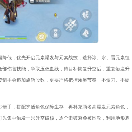
幅降低，优先开启元素爆发与元素战技，选择冰、水、雷元素组
全部伤害技能，争取压低血线，待目标恢复升空后，重复触发升
迹猎手会追加旋斩段数，更要严格把控瘫痪节奏，不贪刀、不硬
弓箭手，搭配护盾角色保障生存，再补充两名高爆发元素角色，
可先集中触发一只升空破核，逐个击破避免被围攻，利用地形遮