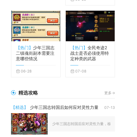
【热门】
少年三国志
【热门】
全民奇迹2
二镇魂街副本需要注
战士是否必须使用特
意哪些情况
定种类的武器
06-28
07-08
精选攻略
更多->
【精选】
少年三国志转国后如何应对灵性力量
07-13
少年三国志转国后应对灵性力量，核心在于快速重构阵