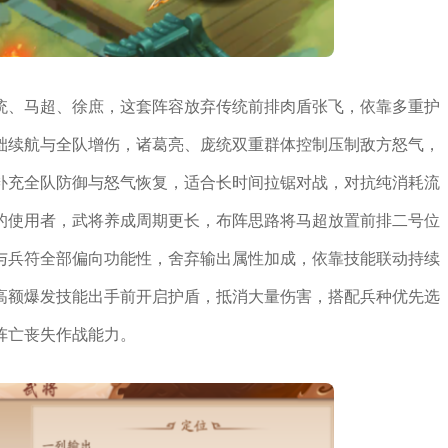
统、马超、徐庶，这套阵容放弃传统前排肉盾张飞，依靠多重护
础续航与全队增伤，诸葛亮、庞统双重群体控制压制敌方怒气，
补充全队防御与怒气恢复，适合长时间拉锯对战，对抗纯消耗流
的使用者，武将养成周期更长，布阵思路将马超放置前排二号位
与兵符全部偏向功能性，舍弃输出属性加成，依靠技能联动持续
高额爆发技能出手前开启护盾，抵消大量伤害，搭配兵种优先选
阵亡丧失作战能力。