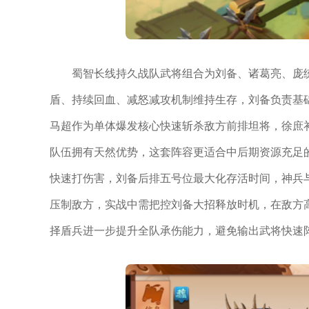
蜀智长线持久战队武将组合为刘备、诸葛亮、庞
盾、持续回血、减怒减攻机制维持生存，刘备负责基
马超作为单体爆发核心快速斩杀敌方前排坦将，徐庶
队伍拥有天然优势，这套阵容更适合中后期资源充足
快速打伤害，刘备后排五号位最大化存活时间，神兵
压制敌方，实战中需把控刘备大招释放时机，在敌方
择盾兵进一步提升全队承伤能力，避免输出武将快速