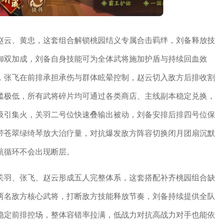
赵云、黄忠，这套组合解锁桃园结义专属合击羁绊，刘备释放技
御双加成，刘备自身技能可为全体武将施加护盾与持续回血效
，张飞在前排承担承伤与群体眩晕控制，赵云切入敌方后排收割
槛极低，所有武将碎片均可通过各类商店、主线副本稳定兑换，
吸引集火，关羽二号位快速叠输出被动，刘备安排后排四号位保
带苍翠绿绮琴放大治疗量，对抗爆发敌方阵容切换闭月团扇沉默
航循环不会出现断层。
关羽、张飞、赵云形成五人完整体系，这套搭配补齐桃园组合缺
两名敌方核心武将，打断敌方技能释放节奏，刘备持续提供全队
稳定前排控场，整体容错率拉满，低战力对抗高战力对手也能依