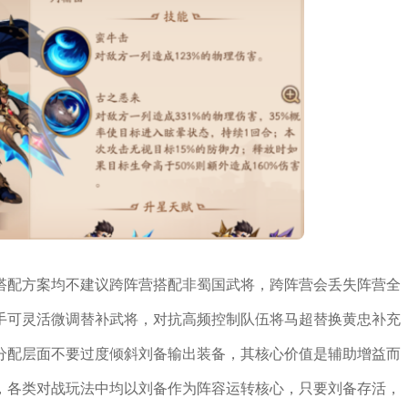
搭配方案均不建议跨阵营搭配非蜀国武将，跨阵营会丢失阵营全
手可灵活微调替补武将，对抗高频控制队伍将马超替换黄忠补充
分配层面不要过度倾斜刘备输出装备，其核心价值是辅助增益而
，各类对战玩法中均以刘备作为阵容运转核心，只要刘备存活，