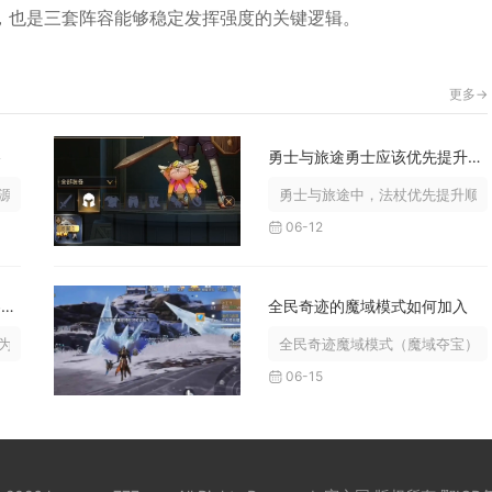
，也是三套阵容能够稳定发挥强度的关键逻辑。
更多->
略
勇士与旅途勇士应该优先提升哪些旅途法杖技能
均衡调配、官职体系深耕、主城改造...
勇士与旅途中，法杖优先提升顺序
06-12
少年三国志赤壁平民最强阵容怎么玩
全民奇迹的魔域模式如何加入
吴国灼烧续航队，搭配周瑜、小乔、...
全民奇迹魔域模式（魔域夺宝）需
06-15