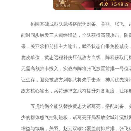
桃园基础成型队武将搭配为刘备、关羽、张飞、
能时同步触发三人羁绊增益，全队获得高额攻击、防
果，关羽承担前排主力输出，武圣状态自带免控减伤
脆皮单位，黄忠远程补伤压低敌方血线，阵容获取门
无需高额抽卡投入，实战布阵将张飞放置前排一号位
证生存，避免被敌方刺客武将先手击杀，神兵优先携
敌方核心输出，兵符选择玄武符提升刘备坦度，让续
五虎均衡全能队替换黄忠为诸葛亮，搭配刘备、
少的群体怒气控制短板，诸葛亮开局释放空城计沉默
增益与续航，关羽、赵云双输出覆盖前排后排，张飞