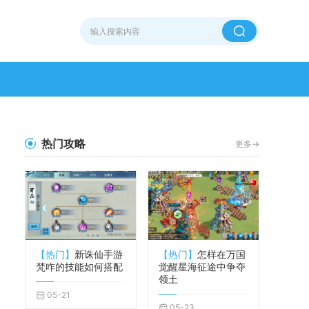
热门攻略
更多->
【热门】
新诛仙手游
【热门】
怎样在万国
梵咋的技能如何搭配
觉醒星海征途中争夺
领土
05-21
05-23