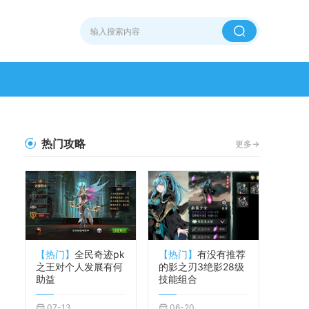
热门攻略
更多->
【热门】
全民奇迹pk
【热门】
有没有推荐
之王对个人发展有何
的影之刃3绝影28级
助益
技能组合
07-13
06-20