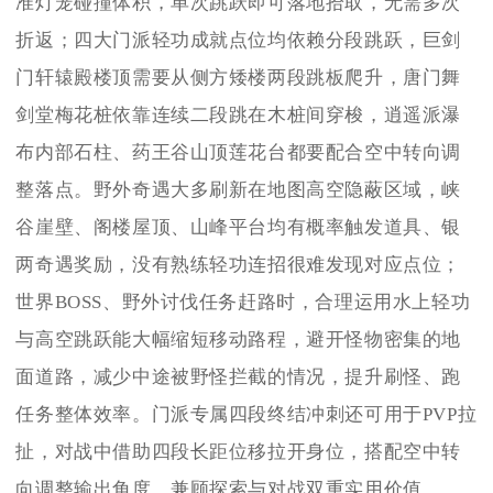
准灯笼碰撞体积，单次跳跃即可落地拾取，无需多次
折返；四大门派轻功成就点位均依赖分段跳跃，巨剑
门轩辕殿楼顶需要从侧方矮楼两段跳板爬升，唐门舞
剑堂梅花桩依靠连续二段跳在木桩间穿梭，逍遥派瀑
布内部石柱、药王谷山顶莲花台都要配合空中转向调
整落点。野外奇遇大多刷新在地图高空隐蔽区域，峡
谷崖壁、阁楼屋顶、山峰平台均有概率触发道具、银
两奇遇奖励，没有熟练轻功连招很难发现对应点位；
世界BOSS、野外讨伐任务赶路时，合理运用水上轻功
与高空跳跃能大幅缩短移动路程，避开怪物密集的地
面道路，减少中途被野怪拦截的情况，提升刷怪、跑
任务整体效率。门派专属四段终结冲刺还可用于PVP拉
扯，对战中借助四段长距位移拉开身位，搭配空中转
向调整输出角度，兼顾探索与对战双重实用价值。