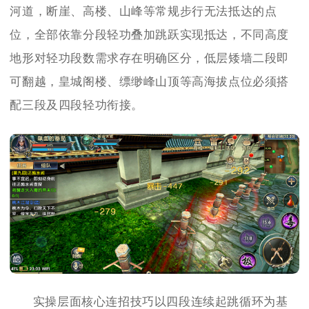
河道，断崖、高楼、山峰等常规步行无法抵达的点
位，全部依靠分段轻功叠加跳跃实现抵达，不同高度
地形对轻功段数需求存在明确区分，低层矮墙二段即
可翻越，皇城阁楼、缥缈峰山顶等高海拔点位必须搭
配三段及四段轻功衔接。
实操层面核心连招技巧以四段连续起跳循环为基