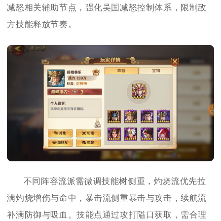
减怒相关辅助节点，强化吴国减怒控制体系，限制敌
方技能释放节奏。
不同阵容流派需微调技能树侧重，灼烧流优先拉
满灼烧增伤与命中，暴击流侧重暴击与攻击，续航流
补满防御与吸血。技能点通过攻打隘口获取，需合理