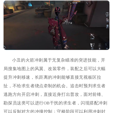
小丑的火箭冲刺属于无复杂瞄准的突进技能，开
局搜集地图上的风翼、改装零件，装配之后可以大幅
提升冲刺移速，长距离的冲刺能够直接无视板区拉
扯，不给求生者绕点牵制的机会。追击时预判求生者
逃跑方向开启冲刺，直接近身打出普攻，面对前锋、
勘探员这类可以进行OB干扰的求生者，闪现搭配冲刺
可以反制对方的冲撞控制；守椅阶段可以利用冲刺封