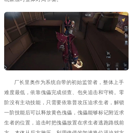
厂长里奥作为系统自带的初始监管者，整体上手
难度最低，依靠傀儡完成侦查、包夹追击和守椅。零
阶没有主动技能，只需要依靠普攻压迫求生者，解锁
一阶技能后可以释放黄色傀儡，傀儡能够标记附近求
生者的位置，追击时把傀儡放置在求生者逃跑路线前
方，本体从后方施压，利用傀儡的加速换位逼迫对方