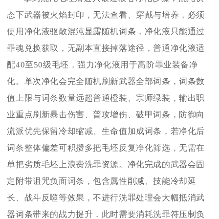
态下武器被火焰封印，无法查看、穿戴与培养，必须
使用净化液驱散混沌显露随机词条，净化液只能通过
罪魂兑换获取，无副本直接掉落途径，普通净化液适
配40至50级毛坯，强力净化液用于高阶罪业装备净
化。单次净化会完全随机刷新武器全部词条，词条数
值上限与词条数量远超普通橙装、宗师绿装，输出职
业重点刷新暴击伤害、普攻增伤、破甲词条，防御向
流派优先保留冷却缩减、生命值加成词条，若净化后
词条整体偏差可积攒多把毛坯反复净化筛选，无需在
单把劣质毛坯上浪费洗罪资源。净化完成的武器会固
定附带诅咒负面词条，包含属性削减、技能冷却延
长、战斗反噬等效果，不进行洗罪处理会大幅抵消武
器词条带来的战力提升，此时需要消耗洗罪符压制负