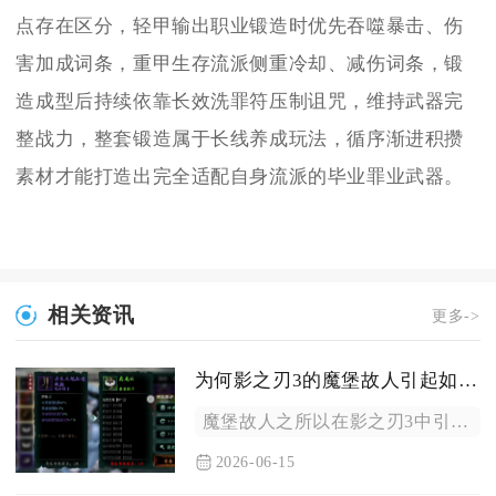
点存在区分，轻甲输出职业锻造时优先吞噬暴击、伤
害加成词条，重甲生存流派侧重冷却、减伤词条，锻
造成型后持续依靠长效洗罪符压制诅咒，维持武器完
整战力，整套锻造属于长线养成玩法，循序渐进积攒
素材才能打造出完全适配自身流派的毕业罪业武器。
相关资讯
更多->
为何影之刃3的魔堡故人引起如此关注
魔堡故人之所以在影之刃3中引发极高关注，核心在于它是兼具高额...
2026-06-15