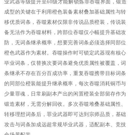
业武器等级提升至60级才能解锁炼罪吞噬界面，锻造
成型的关键在于利用橙色装备素材叠加基础属性与转
移优质词条，吞噬素材仅限非传说品质橙装，传说装
备无法作为吞噬材料，跨部位吞噬仅小幅提升基础攻
防，无词条继承概率，想要完善词条必须选择同部位
橙色武器作为素材。吞噬操作时可锁定武器现有核心
毕业词条，仅替换次要词条避免优质属性被覆盖，词
条继承不存在百分百成功率，重复吞噬携带目标词条
的同部位橙装能提升继承概率，每次吞噬消耗铜币与
少量罪魂，日常刷副本产出的闲置橙装全部留存作为
锻造素材，无需分解回收。多次吞噬堆叠基础属性、
转移理想词条后，罪业武器即可达到宗师品质，基础
攻击与词条加成远超常规毕业武器，适配副本、竞技
全场景配装。