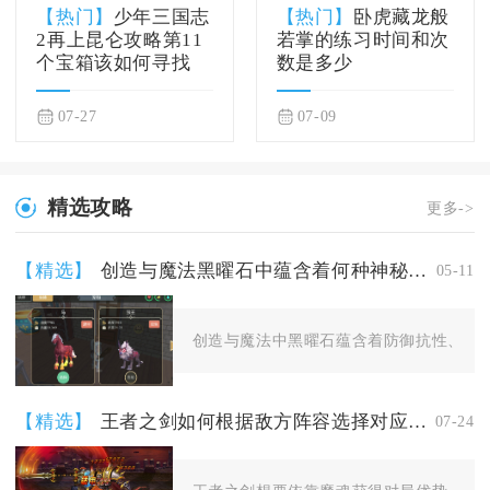
【热门】
少年三国志
【热门】
卧虎藏龙般
2再上昆仑攻略第11
若掌的练习时间和次
个宝箱该如何寻找
数是多少
07-27
07-09
精选攻略
更多->
【精选】
创造与魔法黑曜石中蕴含着何种神秘力量
05-11
创造与魔法中黑曜石蕴含着防御抗性、魔法
【精选】
王者之剑如何根据敌方阵容选择对应的魔魂
07-24