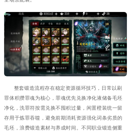
整套锻造流程存在稳定资源循环技巧，日常以刷
罪体积攒罪魂为核心，罪魂优先兑换净化液储备毛坯
净化，洗罪符按需兑换不囤积过量，闲置橙装统一留
存用于炼罪吞噬，避免前期消耗资源强化词条劣质的
毛坯，浪费锻造素材与养成时间。不同职业锻造侧重