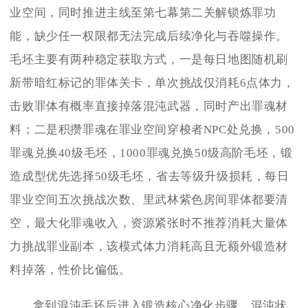
业空间，同时推进主线至第七幕第二关解锁炼罪功
能，缺少任一权限都无法完成后续净化与吞噬操作。
毛坯主要有两种稳定获取方式，一是每日地图随机刷
新带暗红标记的罪体关卡，单次挑战仅消耗6点体力，
击败罪体有概率直接掉落混沌武器，同时产出罪魂材
料；二是积攒罪魂在罪业空间穿梭者NPC处兑换，500
罪魂兑换40级毛坯，1000罪魂兑换50级高阶毛坯，锻
造成型优先选择50级毛坯，省去等级升级损耗，每日
罪业空间五次挑战次数、里武林紫色房间罪体都要清
空，最大化罪魂收入，资源紧张时不推荐消耗大量体
力挑战罪业副本，该模式体力消耗高且无额外锻造材
料掉落，性价比偏低。
拿到混沌毛坯后进入锻造核心净化步骤，混沌状