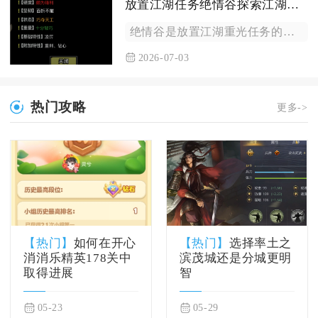
放置江湖任务绝情谷探索江湖重光的关键之地
绝情谷是放置江湖重光任务的核心关卡，打通此处不仅能获取关键道...
2026-07-03
热门攻略
更多->
【热门】
如何在开心
【热门】
选择率土之
消消乐精英178关中
滨茂城还是分城更明
取得进展
智
05-23
05-29