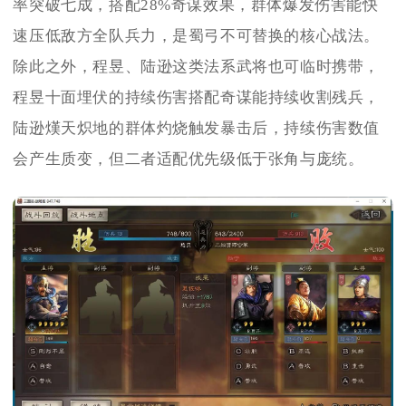
率突破七成，搭配28%奇谋效果，群体爆发伤害能快
速压低敌方全队兵力，是蜀弓不可替换的核心战法。
除此之外，程昱、陆逊这类法系武将也可临时携带，
程昱十面埋伏的持续伤害搭配奇谋能持续收割残兵，
陆逊熯天炽地的群体灼烧触发暴击后，持续伤害数值
会产生质变，但二者适配优先级低于张角与庞统。