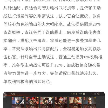
兵种适配，仅适合高智力输出武将携带，是依赖主动
战法打爆发阵容的刚需战法，缺少它会让庞统、张角
等核心角色的输出能力大幅缩水。战法提供固定28%
奇谋概率，奇谋等同于谋略暴击，触发后谋略伤害直
接翻倍，搭配兵书鬼谋、将威还能进一步叠加暴击几
率，常规法系输出武将搭配后，全程稳定触发高额暴
击伤害。针对自带主动战法，普通主动提升6%发动概
率，准备型主动战法可提升12%，加成数值会随携带
者智力属性进一步放大，完美适配自带战法冷却久、
单次伤害极高的法师角色。