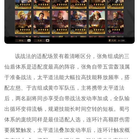
该战法的适配场景有着清晰区分，张角组成的三
仙盾体系是适配度最高的阵容，张角自带五雷轰顶属
于准备战法，太平道法能大幅拉高技能释放频率，搭
配左慈、于吉组成黄巾军队伍，主将携带太平道法
后，两名副将同步享受自带战法发动率加成，全队输
出循环变得流畅，规避技能长时间空转的短板。蜀弓
体系的庞统同样是最佳适配人选，连环计高额群伤需
要频繁触发，太平道法叠加发动率后，连环计触发概