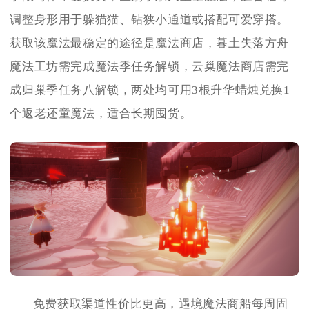
调整身形用于躲猫猫、钻狭小通道或搭配可爱穿搭。
获取该魔法最稳定的途径是魔法商店，暮土失落方舟
魔法工坊需完成魔法季任务解锁，云巢魔法商店需完
成归巢季任务八解锁，两处均可用3根升华蜡烛兑换1
个返老还童魔法，适合长期囤货。
免费获取渠道性价比更高，遇境魔法商船每周固