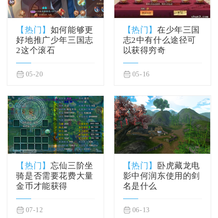
【热门】
如何能够更
【热门】
在少年三国
好地推广少年三国志
志2中有什么途径可
2这个滚石
以获得穷奇
05-20
05-16
【热门】
忘仙三阶坐
【热门】
卧虎藏龙电
骑是否需要花费大量
影中何润东使用的剑
金币才能获得
名是什么
07-12
06-13