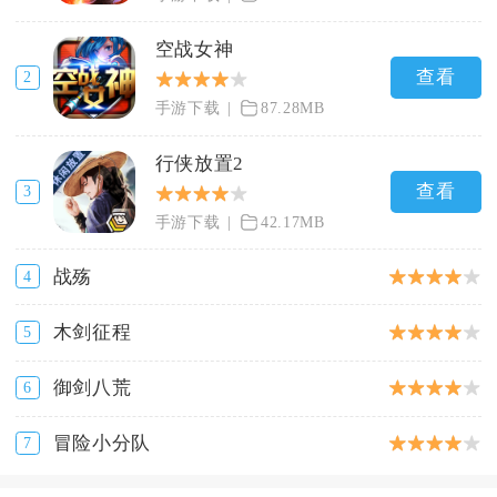
空战女神
查看
2
手游下载
87.28MB
行侠放置2
查看
3
手游下载
42.17MB
战殇
4
木剑征程
5
御剑八荒
6
冒险小分队
7