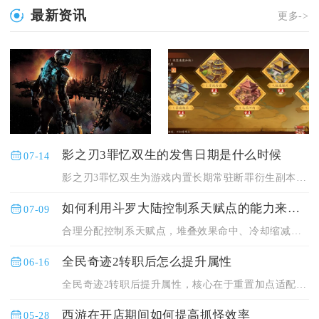
最新资讯
更多->
影之刃3罪忆双生的发售日期是什么时候
07-14
影之刃3罪忆双生为游戏内置长期常驻断罪衍生副本，随主线第七幕...
如何利用斗罗大陆控制系天赋点的能力来战胜敌人
07-09
合理分配控制系天赋点，堆叠效果命中、冷却缩减与控制时长三类核...
全民奇迹2转职后怎么提升属性
06-16
全民奇迹2转职后提升属性，核心在于重置加点适配新职业、装备定...
西游在开店期间如何提高抓怪效率
05-28