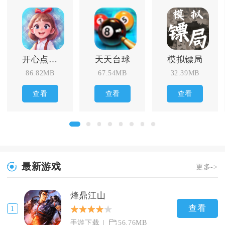
开心点点消
天天台球
模拟镖局
86.82MB
67.54MB
32.39MB
查看
查看
查看
最新游戏
更多->
烽鼎江山
查看
1
手游下载
56.76MB